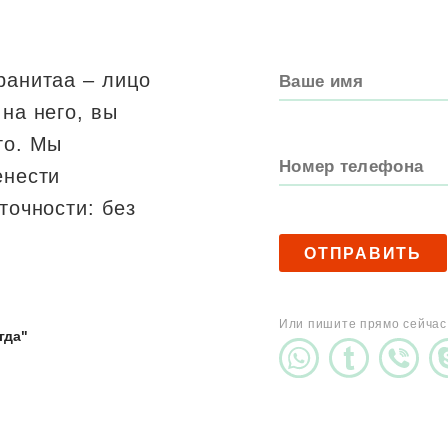
ранитаа – лицо
на него, вы
го. Мы
енести
точности: без
ОТПРАВИТЬ
Или пишите прямо сейчас
гда"