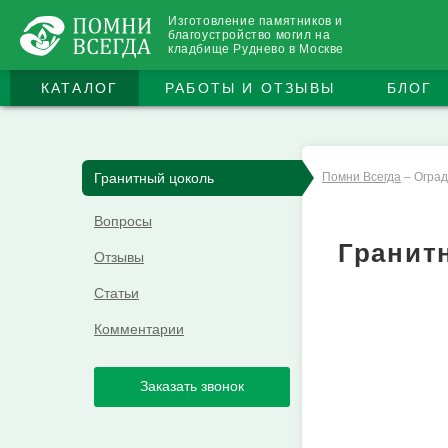
Изготовление памятников и
благоустройство могил на
кладбище Руднево в Москве
КАТАЛОГ
РАБОТЫ И ОТЗЫВЫ
БЛОГ
Гранитный цоколь
Помни Всегда
–
Оград
Вопросы
Гранит
Отзывы
Статьи
Комментарии
Заказать звонок