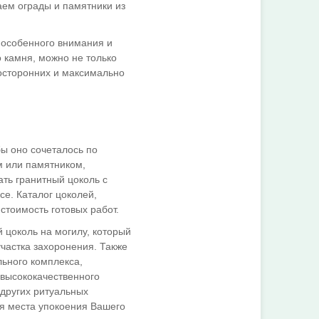
аем ограды и памятники из
 особенного внимания и
о камня, можно не только
посторонних и максимально
ы оно сочеталось по
 или памятником,
ть гранитный цоколь с
се. Каталог цоколей,
стоимость готовых работ.
 цоколь на могилу, который
частка захоронения. Также
ьного комплекса,
высококачественного
и других ритуальных
я места упокоения Вашего