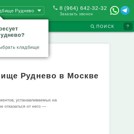
8 (964) 642-32-32
дбище Руднево
Заказать звонок
ПОИСК
?
ресует
Руднево?
ыбрать кладбище
бище Руднево в Москве
ментов, устанавливаемых на
не отказаться от него —