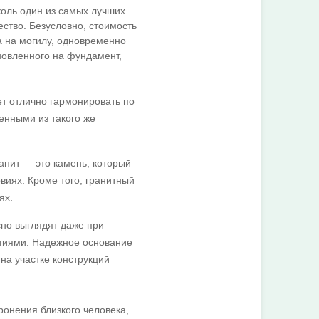
оль один из самых лучших
ство. Безусловно, стоимость
а на могилу, одновременно
новленного на фундамент,
т отлично гармонировать по
енными из такого же
нит — это камень, который
виях. Кроме того, гранитный
ях.
сно выглядят даже при
тиями. Надежное основание
на участке конструкций
ронения близкого человека,