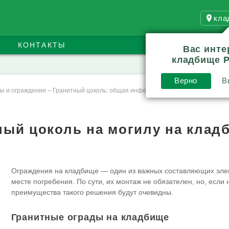
кла
КОНТАКТЫ
Вас инте
кладбище 
Верно
В
ы и ограждения
–
Гранитный цоколь: общая информация
ный цоколь на могилу на клад
Ограждения на кладбище — один из важных составляющих эле
месте погребения. По сути, их монтаж не обязателен, но, если 
преимущества такого решения будут очевидны.
Гранитные ограды на кладбище