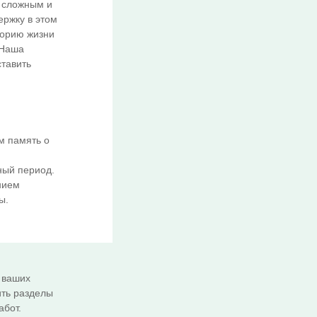
 сложным и
ержку в этом
торию жизни
 Наша
тавить
м память о
ный период.
нием
ы.
 ваших
ить разделы
абот.