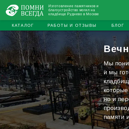
Изготовление памятников и
благоустройство могил на
кладбище Руднево в Москве
КАТАЛОГ
РАБОТЫ И ОТЗЫВЫ
БЛОГ
Вечн
Мы поним
и мы го
кладбищ
которые
но и пе
произво
памяти 