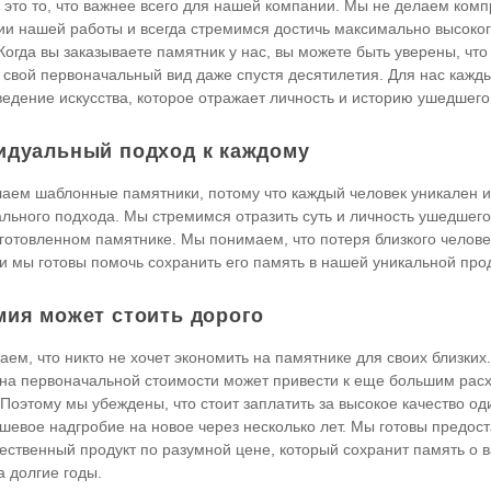
- это то, что важнее всего для нашей компании. Мы не делаем ком
и нашей работы и всегда стремимся достичь максимально высоког
 Когда вы заказываете памятник у нас, вы можете быть уверены, что
 свой первоначальный вид даже спустя десятилетия. Для нас кажды
ведение искусства, которое отражает личность и историю ушедшего
идуальный подход к каждому
аем шаблонные памятники, потому что каждый человек уникален и
льного подхода. Мы стремимся отразить суть и личность ушедшего
готовленном памятнике. Мы понимаем, что потеря близкого человек
 и мы готовы помочь сохранить его память в нашей уникальной про
мия может стоить дорого
ем, что никто не хочет экономить на памятнике для своих близких.
на первоначальной стоимости может привести к еще большим рас
Поэтому мы убеждены, что стоит заплатить за высокое качество оди
шевое надгробие на новое через несколько лет. Мы готовы предост
ественный продукт по разумной цене, который сохранит память о 
а долгие годы.