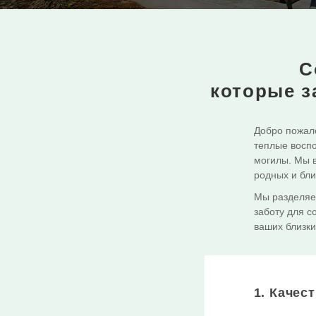
С
которые з
Добро пожало
теплые воспо
могилы. Мы в
родных и бли
Мы разделяе
заботу для с
ваших близки
1. Качес