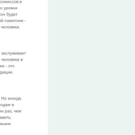
промиссов в
о уровня
 он будет
й памятник -
 человека.
 заслуживает
 человека в
а - это
дукции.
 Но иногда
ходам в
н раз, чем
авить
вашем