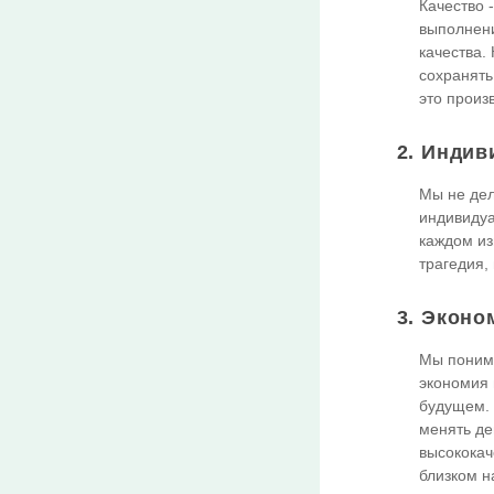
Качество 
выполнени
качества.
сохранять
это произ
2. Индив
Мы не дел
индивидуа
каждом из
трагедия,
3. Эконо
Мы понима
экономия 
будущем. 
менять де
высококач
близком н