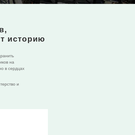
в,
ят историю
хранить
иков на
но в сердцах
терство и