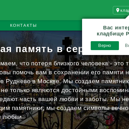
кла
КОНТАКТЫ
Вас инте
кладбище 
Верно
В
ая память в сердцах и 
аем, что потеря близкого человека - это 
товы помочь вам в сохранении его памяти 
е Руднево в Москве. Мы создаем памятник
 не только являются достойными воспомин
редают часть вашей любви и заботы. Мы не
дим памятники, мы создаем символы вечно
и любви