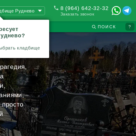
8 (964) 642-32-32
дбище Руднево
Заказать звонок
ПОИСК
?
ресует
Руднево?
ыбрать кладбище
камне
трагедия,
на
и,
аниями,
 просто
й