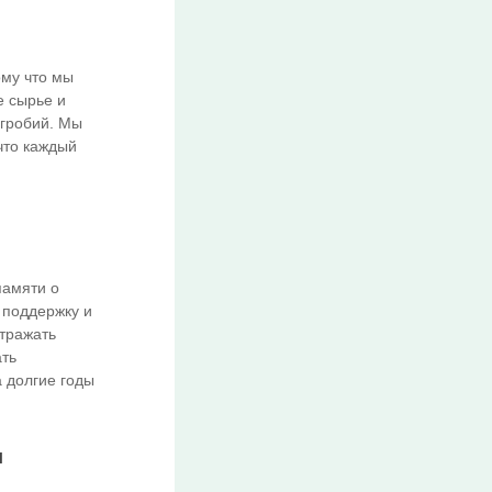
ому что мы
е сырье и
дгробий. Мы
что каждый
памяти о
 поддержку и
отражать
ать
а долгие годы
и