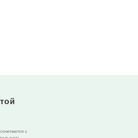
отой
 сочетаются с
спользуем