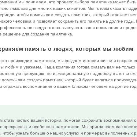
омпании мы понимаем, что процесс выбора памятника может быть
ьно тяжелым для многих наших клиентов. Мы готовы оказать подд
ериоде, чтобы помочь вам создать памятник, который отражает ис
изкого человека и позволяет сохранить его память на долгие годы.
рофессионалов всегда готова выслушать ваши пожелания и предос
 решение для создания памятника.
храняем память о людях, которых мы любим
сто производим памятники, мы создаем истории жизни и сохраняе
 мы любим и уважаем. Наша компания готова оказать вам не только
ественную продукцию, но и эмоциональную поддержку в этот слож
 помочь вам создать памятник, который будет являться произведе
 и отражать воспоминания о вашем близком человеке на долгие год
м стать частью вашей истории, помогая сохранить воспоминания о
де прекрасных и особенных памятников. Мы приглашаем вас посет
, чтобы узнать больше о наших услугах и примерах выполненных р