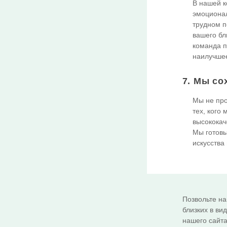
В нашей к
эмоционал
трудном п
вашего бл
команда п
наилучшее
7. Мы со
Мы не про
тех, кого
высококач
Мы готовы
искусства
Позвольте на
близких в ви
нашего сайта