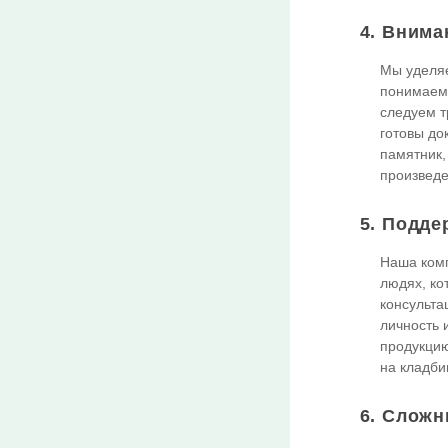
4. Внима
Мы уделяе
понимаем,
следуем т
готовы до
памятник,
произведе
5. Подде
Наша комп
людях, ко
консульта
личность 
продукцию
на кладби
6. Сложн