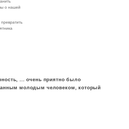
ранить
зы о нашей
 превратить
ятника
ость, ... очень приятно было
ованным молодым человеком, который