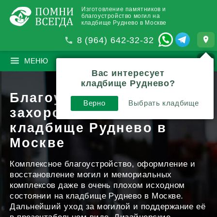
Изготовление памятников и
благоустройство могил на
кладбище Руднево в Москве
8 (964) 642-32-32
МЕНЮ
ПОИСК
?
Вас интересует
кладбище Руднево?
Благоустройство
Верно
Выбрать кладбище
захоронений
на
кладбище Руднево в
Москве
Комплексное благоустройство, оформление и
восстановление могил и мемориальных
комплексов даже в очень плохом исходном
состоянии на кладбище Руднево в Москве.
Дальнейший уход за могилой и поддержание её