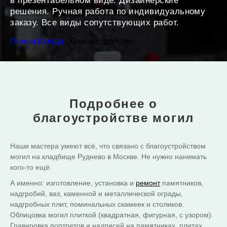
в презентабельном виде. Дизайнерские
решения. Ручная работа по индивидуальному
заказу. Все виды сопутствующих работ.
Помни Всегда
-
Благоустройство
Подробнее о
благоустройстве могил
Наши мастера умеют всё, что связано с благоустройством
могил на кладбище Руднево в Москве. Не нужно нанимать
кого-то ещё.
А именно: изготовление, установка и
ремонт
памятников,
надгробий, ваз, каменной и металлической ограды,
надгробных плит, поминальных скамеек и столиков.
Облицовка могил плиткой (квадратная, фигурная, с узором).
Гравировка портретов и надписей на памятниках, плитах.