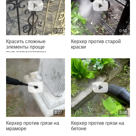
0:23
0:50
Красить сложные
Керхер против старой
элементы проще
краски
пульверизатором
3:27
3:58
Керхер против грязи на
Керхер против грязи на
мраморе
бетоне