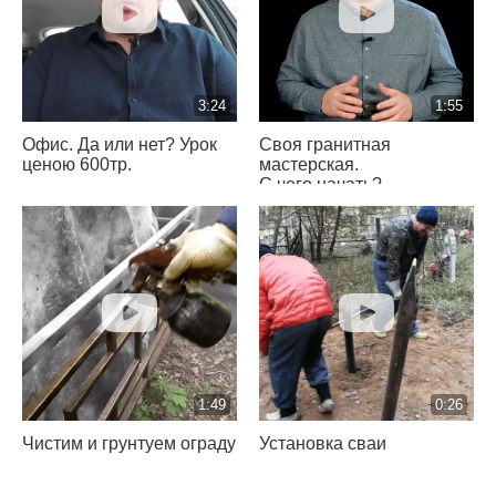
3:24
1:55
Офис. Да или нет? Урок
Своя гранитная
ценою 600тр.
мастерская.
С чего начать?
1:49
0:26
Чистим и грунтуем ограду
Установка сваи