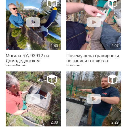
1:40
2:07
Могила RA-93912 на
Почему цена гравировки
Домодедовском
не зависит от числа
кладбище
знаков
2:08
2:29