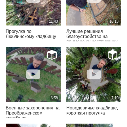
11:43
10:18
Прогулка по
Лучшие решения
Люблинскому кладбищу
благоустройства на
примере существующих
могил
6:58
7:10
Военные захоронения на
Новодевичье кладбище,
Преображенском
короткая прогулка
кладбище