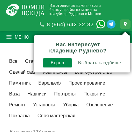
Изготовление памятников и
благоустройство могил на
кладбище Руднево в Москве
8 (964) 642-32-32
МЕНЮ
ПОИСК
?
Вас интересует
кладбище Руднево?
Все
Статьи
Видео
Традиции
Верно
Выбрать кладбище
Сделай сам
Комплексы
Благоустройство
Памятник
Барельеф
Проектирование
Ваза
Надписи
Портреты
Покрытие
Ремонт
Установка
Уборка
Озеленение
Покраска
Своя мастерская
В разделе
128 видео