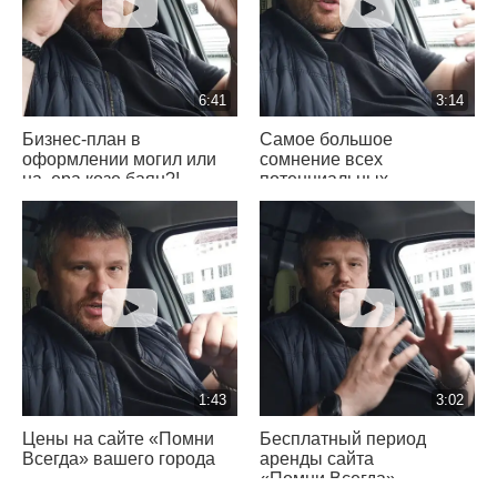
6:41
3:14
Бизнес-план в
Самое большое
оформлении могил или
сомнение всех
на..ера козе баян?!
потенциальных
партнеров
«Помни Всегда»
1:43
3:02
Цены на сайте «Помни
Бесплатный период
Всегда» вашего города
аренды сайта
«Помни Всегда»