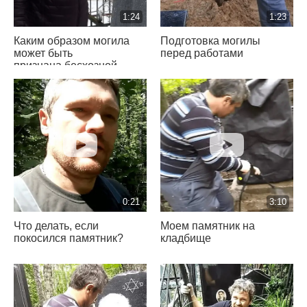
1:24
1:23
Каким образом могила
Подготовка могилы
может быть
перед работами
признана бесхозной
0:21
3:10
Что делать, если
Моем памятник на
покосился памятник?
кладбище