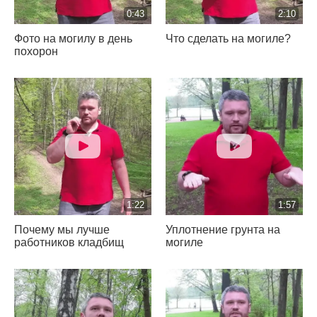
0:43
2:10
Фото на могилу в день
Что сделать на могиле?
похорон
1:22
1:57
Почему мы лучше
Уплотнение грунта на
работников кладбищ
могиле