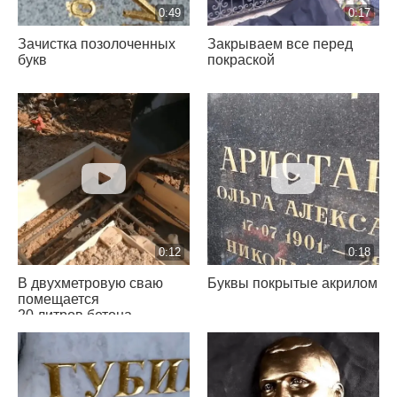
0:49
0:17
Зачистка позолоченных
Закрываем все перед
букв
покраской
0:12
0:18
В двухметровую сваю
Буквы покрытые акрилом
помещается
20 литров бетона