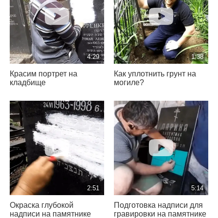
4:29
1:38
Красим портрет на
Как уплотнить грунт на
кладбище
могиле?
2:51
5:14
Окраска глубокой
Подготовка надписи для
надписи на памятнике
гравировки на памятнике