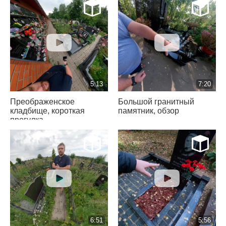
5:13
7:20
Преображенское
Большой гранитный
кладбище, короткая
памятник, обзор
прогулка
6:51
5:56