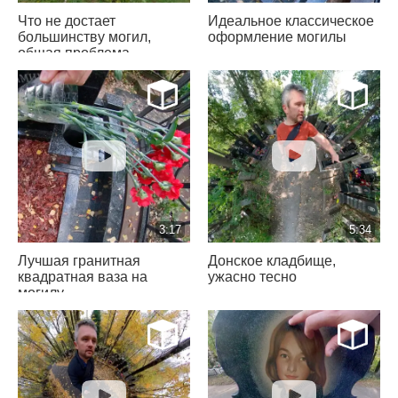
Что не достает
Идеальное классическое
большинству могил,
оформление могилы
общая проблема
3:17
5:34
Лучшая гранитная
Донское кладбище,
квадратная ваза на
ужасно тесно
могилу