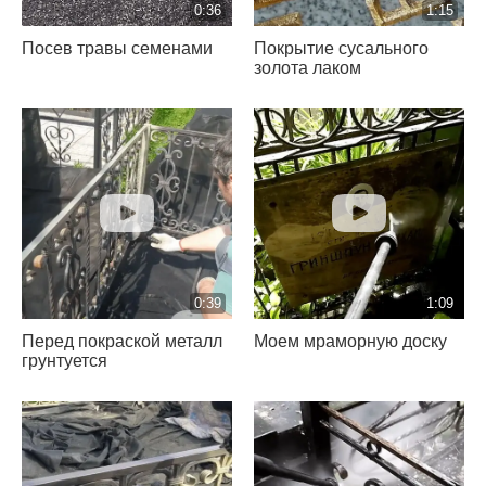
0:36
1:15
Посев травы семенами
Покрытие сусального
золота лаком
0:39
1:09
Перед покраской металл
Моем мраморную доску
грунтуется