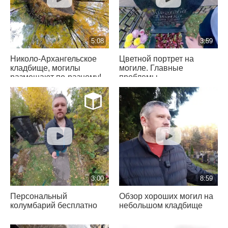
5:08
3:59
Николо-Архангельское
Цветной портрет на
кладбище, могилы
могиле. Главные
размещают по-разному!
проблемы
3:00
8:59
Персональный
Обзор хороших могил на
колумбарий бесплатно
небольшом кладбище