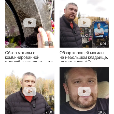
2:27
6:01
Обзор могилы с
Обзор хорошей могилы
комбинированной
на небольшом кладбище,
оградой и как понять, что
но есть одно НО
полировка ПЛОХАЯ
7:50
19:53